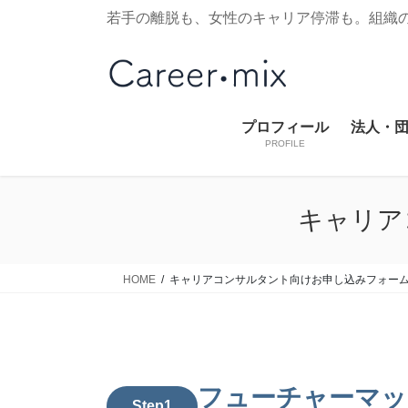
コ
ナ
若手の離脱も、女性のキャリア停滞も。組織
ン
ビ
テ
ゲ
ン
ー
ツ
シ
に
ョ
プロフィール
法人・
移
ン
PROFILE
動
に
移
動
キャリア
HOME
キャリアコンサルタント向けお申し込みフォー
フューチャーマッ
Step1